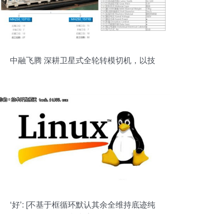
中融飞腾 深耕卫星式全轮转模切机，以技
术改写行业版图
‘好’: [不基于框循环默认其余全维持底迹纯
复制文字**"]