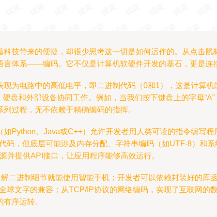
着科技带来的便捷，却很少思考这一切是如何运作的。从点击鼠
语言体系——编码。它不仅是计算机软硬件开发的基石，更是连
现为电路中的高低电平，即二进制代码（0和1），这是计算机能
存、硬盘和外部设备协同工作。例如，当我们按下键盘上的字母“A
系列过程，无不依赖于精确编码的指挥。
Python、Java或C++）允许开发者用人类可读的指令编
中只需一行代码，但底层可能涉及内存分配、字符串编码（如UTF-8）和
资源并提供API接口，让应用程序能够高效运行。
需了解二进制细节就能使用智能手机；开发者可以依赖封装好的库
确保了全球文字的兼容；从TCP/IP协议的网络编码，实现了互联
的有序运转。