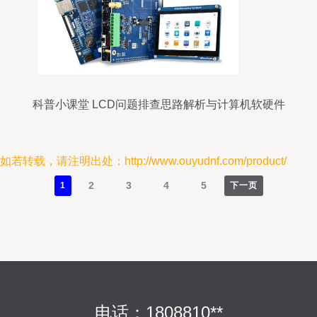
科普小课堂 LCD问题排查思路解析与计算机软硬件
技术开发
如若转载，请注明出处：http://www.ouyudnf.com/product/
2
3
4
5
1
下一页
电话：1808810**