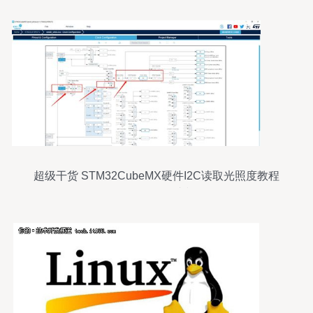
超级干货 STM32CubeMX硬件I2C读取光照度教程
—— 涂鸦开发者视角